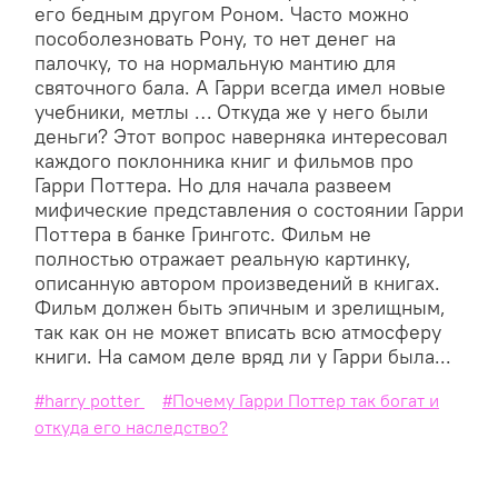
его бедным другом Роном. Часто можно
пособолезновать Рону, то нет денег на
палочку, то на нормальную мантию для
святочного бала. А Гарри всегда имел новые
учебники, метлы … Откуда же у него были
деньги? Этот вопрос наверняка интересовал
каждого поклонника книг и фильмов про
Гарри Поттера. Но для начала развеем
мифические представления о состоянии Гарри
Поттера в банке Гринготс. Фильм не
полностью отражает реальную картинку,
описанную автором произведений в книгах.
Фильм должен быть эпичным и зрелищным,
так как он не может вписать всю атмосферу
книги. На самом деле вряд ли у Гарри была...
#harry potter
#Почему Гарри Поттер так богат и
откуда его наследство?