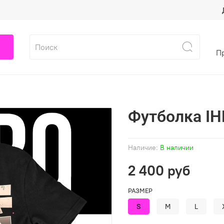
П
Футболка IH
Наличие:
В наличии
2 400 руб
РАЗМЕР
S
M
L