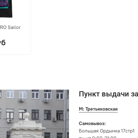
RO Sailor
уб
Пункт выдачи з
М: Третьяковская
Самовывоз:
Большая Ордынка 17стр1
пн-чт 9:00-21:00