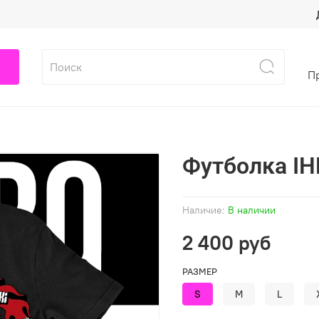
П
Футболка IH
Наличие:
В наличии
2 400 руб
РАЗМЕР
S
M
L