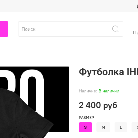
П
Футболка I
Наличие:
В наличии
2 400 руб
РАЗМЕР
S
M
L