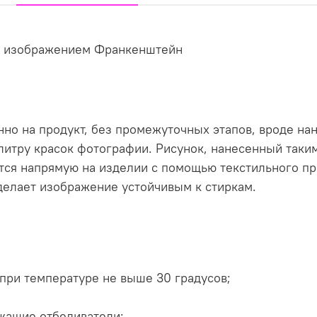
 с изображением Франкенштейн
но на продукт, без промежуточных этапов, вроде нан
литру красок фотографии. Рисунок, нанесенный таки
ся напрямую на изделии с помощью текстильного пр
делает изображение устойчивым к стиркам.
при температуре не выше 30 градусов;
жащие отбеливатели;