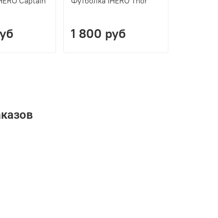
HERO Captain
Футболка IHERO Thor
руб
1 800 руб
аказов