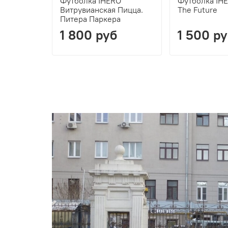
Футболка IHERO
Футболка IHE
Витрувианская Пицца.
The Future
Питера Паркера
1 800 руб
1 500 р