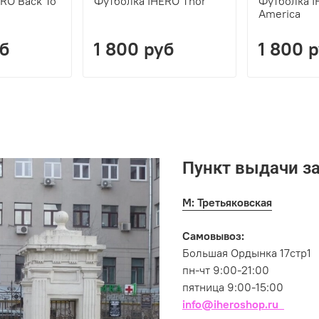
RO Back To
Футболка IHERO Thor
Футболка I
America
уб
1 800 руб
1 800 
Пункт выдачи з
М: Третьяковская
Самовывоз:
Большая Ордынка 17стр1
пн-чт 9:00-21:00
пятница 9:00-15:00
info@iheroshop.ru